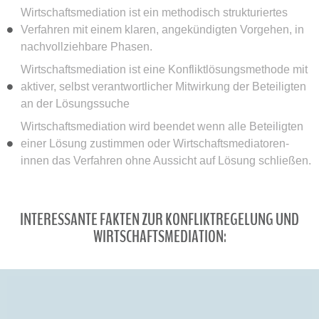
Wirtschaftsmediation ist ein methodisch strukturiertes
Verfahren mit einem klaren, angekündigten Vorgehen, in
nachvollziehbare Phasen.
Wirtschaftsmediation ist eine Konfliktlösungsmethode mit
aktiver, selbst verantwortlicher Mitwirkung der Beteiligten
an der Lösungssuche
Wirtschaftsmediation wird beendet wenn alle Beteiligten
einer Lösung zustimmen oder Wirtschaftsmediatoren-
innen das Verfahren ohne Aussicht auf Lösung schließen.
"FLUKTUATIONSKOSTEN,
"FLUKTUATIONSKOSTEN,
"FLUKTUATIONSKOSTEN,
INTERESSANTE FAKTEN ZUR KONFLIKTREGELUNG UND
ABFINDUNGSZAHLUNGEN,
ABFINDUNGSZAHLUNGEN,
ABFINDUNGSZAHLUNGEN,
WIRTSCHAFTSMEDIATION:
"30 BIS 50 PROZENT IHRER WÖCHENTLICHEN
"30 BIS 50 PROZENT IHRER WÖCHENTLICHEN
"30 BIS 50 PROZENT IHRER WÖCHENTLICHEN
GESUNDHEITSKOSTEN AUFGRUND
GESUNDHEITSKOSTEN AUFGRUND
GESUNDHEITSKOSTEN AUFGRUND
ARBEITSZEIT VERBRINGEN FÜHRUNGSKRÄFTE
ARBEITSZEIT VERBRINGEN FÜHRUNGSKRÄFTE
ARBEITSZEIT VERBRINGEN FÜHRUNGSKRÄFTE
INNERBETRIEBLICHER KONFLIKTE BELASTEN
INNERBETRIEBLICHER KONFLIKTE BELASTEN
INNERBETRIEBLICHER KONFLIKTE BELASTEN
"DER DANK PASST AUF, DASS WESENTLICHES
"DER DANK PASST AUF, DASS WESENTLICHES
"DER DANK PASST AUF, DASS WESENTLICHES
DIREKT ODER INDIREKT MIT KONFLIKTEN ODER
DIREKT ODER INDIREKT MIT KONFLIKTEN ODER
DIREKT ODER INDIREKT MIT KONFLIKTEN ODER
UNTERNEHMEN JÄHRLICH MIT AUSGABEN IN
UNTERNEHMEN JÄHRLICH MIT AUSGABEN IN
UNTERNEHMEN JÄHRLICH MIT AUSGABEN IN
NICHT VERLOREN GEHT.... "
NICHT VERLOREN GEHT.... "
NICHT VERLOREN GEHT.... "
KONFLIKTFOLGEN.... "
KONFLIKTFOLGEN.... "
KONFLIKTFOLGEN.... "
MILLIARDENHÖHE.... "
MILLIARDENHÖHE.... "
MILLIARDENHÖHE.... "